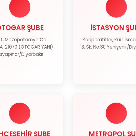
OTOGAR ŞUBE
İSTASYON ŞU
OTOGAR ŞUBE
İSTASYON ŞU
rat, Mezopotamya Cd
Kooperatifler, Kurt İsma
Haritada Göster
Haritada Gös
/A, 21070 (OTOGAR YANI)
3. Sk. No:30 Yenişehir/Di
ayapınar/Diyarbakır
HÇEŞEHİR ŞUBE
METROPOL ŞU
HÇEŞEHİR ŞUBE
METROPOL ŞU