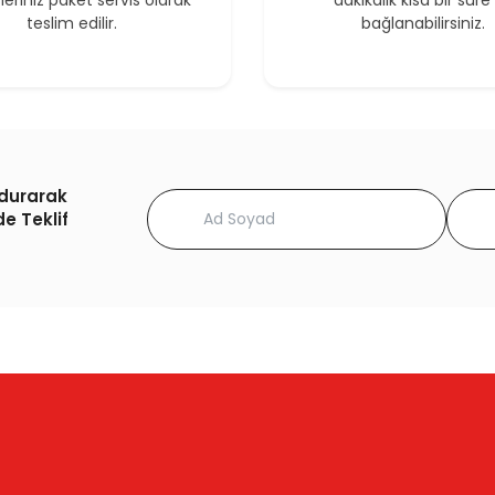
şleriniz paket servis olarak
dakikalık kısa bir süre 
teslim edilir.
bağlanabilirsiniz.
ldurarak
de Teklif