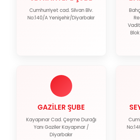
Cumhurriyet cad. Silvan Blv.
Bahç
Haritada Göster
No:140/A Yenişehir/Diyarbakır
Re
Vadit
Blok
GAZİLER ŞUBE
SE
GAZİLER ŞUBE
SE
Kayapınar Cad. Çeşme Durağı
Cumhu
Haritada Göster
Yanı Gaziler Kayapınar /
No:14
Diyarbakır