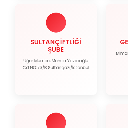
SULTANÇİFTLİĞİ
GE
ŞUBE
SULTANÇİFTLİĞİ
GE
ŞUBE
Mimar
Uğur Mumcu, Muhsin Yazıcıoğlu
Haritada Göster
Cd NO:73/B Sultangazi/İstanbul