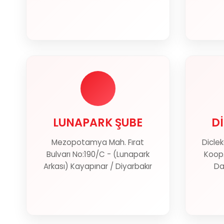
LUNAPARK ŞUBE
D
LUNAPARK ŞUBE
D
Mezopotamya Mah. Fırat
Diclek
Haritada Göster
Bulvarı No:190/C - (Lunapark
Koop.
Arkası) Kayapınar / Diyarbakır
Da