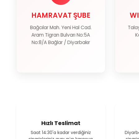
HAMRAVAT ŞUBE
WI
HAMRAVAT ŞUBE
WI
Bağcılar Mah. Yeni Hal Cad.
Talay
Haritada Göster
Aram Tigran Bulvarı No:5A
K
No:8/A Bağlar / Diyarbakır
Hızlı Teslimat
Saat 14:30'a kadar verdiğiniz
Diyarb