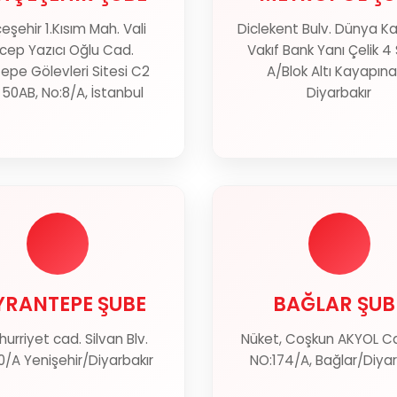
eşehir 1.Kısım Mah. Vali
Diclekent Bulv. Dünya Kav
Haritada Göster
Haritada Gös
cep Yazıcı Oğlu Cad.
Vakıf Bank Yanı Çelik 4 
epe Gölevleri Sitesi C2
A/Blok Altı Kayapına
 50AB, No:8/A, İstanbul
Diyarbakır
YRANTEPE ŞUBE
BAĞLAR ŞUB
YRANTEPE ŞUBE
BAĞLAR ŞUB
rriyet cad. Silvan Blv.
Nüket, Coşkun AKYOL C
Haritada Göster
Haritada Gös
0/A Yenişehir/Diyarbakır
NO:174/A, Bağlar/Diyar