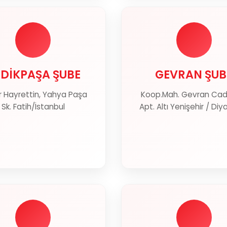
DİKPAŞA ŞUBE
GEVRAN ŞUB
DİKPAŞA ŞUBE
GEVRAN ŞUB
 Hayrettin, Yahya Paşa
Koop.Mah. Gevran Cad.
Haritada Göster
Haritada Gös
Sk. Fatih/İstanbul
Apt. Altı Yenişehir / Diy