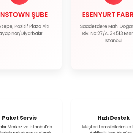
NSTOWN ŞUBE
ESENYURT FAB
NSTOWN ŞUBE
ESENYURT FAB
tepe, Pozitif Plaza Altı
Saadetdere Mah. Doğan 
Haritada Göster
Haritada Gös
ayapınar/Diyarbakır
Blv. No:27/A, 34513 Ese
İstanbul
Paket Servis
Hızlı Destek
akır Merkez ve İstanbul'da
Müşteri temsilcilerimize 