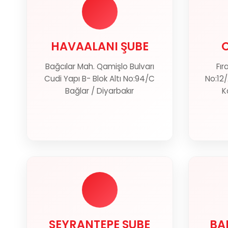
HAVAALANI ŞUBE
HAVAALANI ŞUBE
Bağcılar Mah. Qamişlo Bulvarı
Fı
Haritada Göster
Cudi Yapı B- Blok Altı No:94/C
No:12
Bağlar / Diyarbakır
K
SEYRANTEPE ŞUBE
BA
SEYRANTEPE ŞUBE
BA