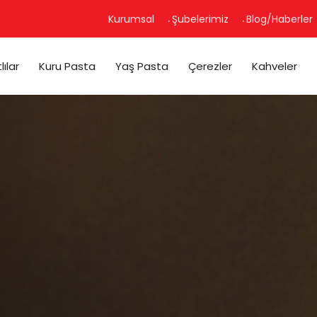
Kurumsal
Şubelerimiz
Blog/Haberler
lılar
Kuru Pasta
Yaş Pasta
Çerezler
Kahveler