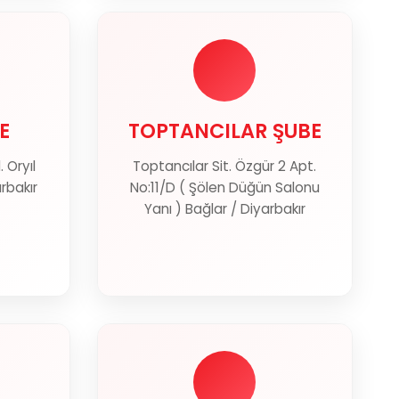
E
TOPTANCILAR ŞUBE
E
TOPTANCILAR ŞUBE
 Oryıl
Toptancılar Sit. Özgür 2 Apt.
ter
Haritada Göster
arbakır
No:11/D ( Şölen Düğün Salonu
Yanı ) Bağlar / Diyarbakır