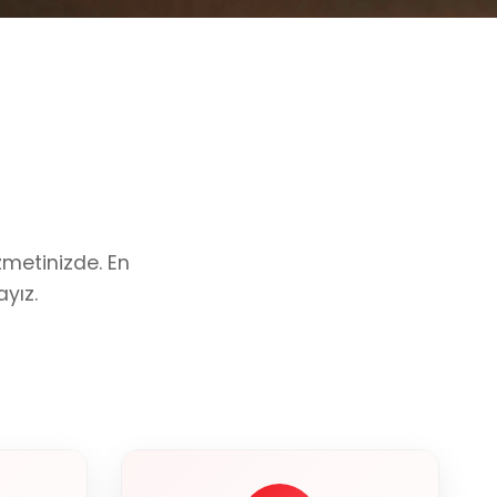
zmetinizde. En
yız.