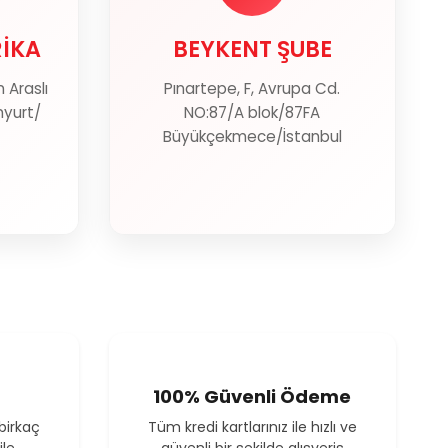
RİKA
BEYKENT ŞUBE
RİKA
BEYKENT ŞUBE
Araslı
Pınartepe, F, Avrupa Cd.
ter
Haritada Göster
nyurt/
NO:87/A blok/87FA
Büyükçekmece/İstanbul
100% Güvenli Ödeme
birkaç
Tüm kredi kartlarınız ile hızlı ve