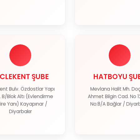
İCLEKENT ŞUBE
HATBOYU ŞU
İCLEKENT ŞUBE
HATBOYU ŞU
ent Bulv. Özdostlar Yapı
Mevlana Halit Mh. Doç.
Haritada Göster
Haritada Gös
 B/Blok Altı (Evlendirme
Ahmet Bilgin Cad. No 1
ire Yanı) Kayapınar /
No:8/A Bağlar / Diyarb
Diyarbakır