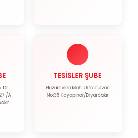
BE
TESİSLER ŞUBE
BE
TESİSLER ŞUBE
 Dr.
Huzurevleri Mah. Urfa bulvarı
ter
Haritada Göster
27 /A
No:36 Kayapınar/Diyarbakır
akır