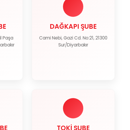
BE
DAĞKAPI ŞUBE
BE
DAĞKAPI ŞUBE
il Paşa
Cami Nebi, Gazi Cd. No:21, 21300
ter
Haritada Göster
yarbakır
Sur/Diyarbakır
BE
TOKİ ŞUBE
BE
TOKİ ŞUBE