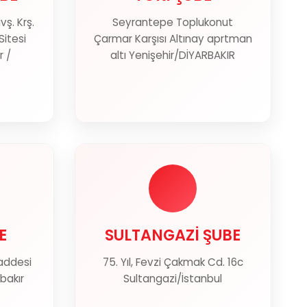
ş. Krş.
Seyrantepe Toplukonut
ter
Haritada Göster
Sitesi
Çarmar Karşısı Altınay aprtman
r /
altı Yenişehir/DİYARBAKIR
E
SULTANGAZİ ŞUBE
E
SULTANGAZİ ŞUBE
addesi
75. Yıl, Fevzi Çakmak Cd. 16c
ter
Haritada Göster
bakır
Sultangazi/İstanbul