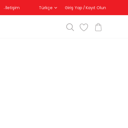
İletişim
Türkçe
Giriş Yap
Kayıt Olun
/