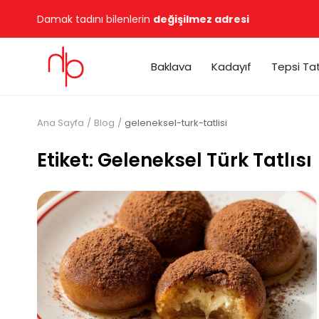
Damak tadını bilenlerin
değişilmez adresi
Baklava
Kadayıf
Tepsi Tat
Ana Sayfa
Blog
geleneksel-turk-tatlisi
Etiket: Geleneksel Türk Tatlısı