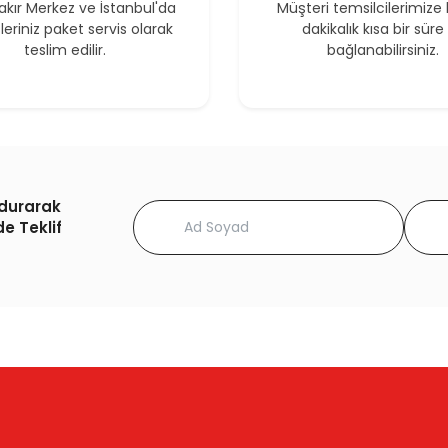
akır Merkez ve İstanbul'da
Müşteri temsilcilerimize 
şleriniz paket servis olarak
dakikalık kısa bir süre 
teslim edilir.
bağlanabilirsiniz.
ldurarak
de Teklif