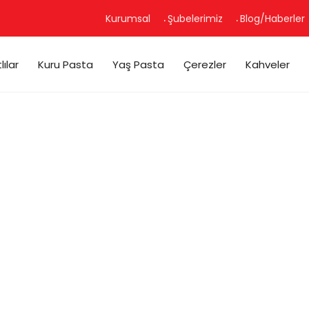
Kurumsal
Şubelerimiz
Blog/Haberler
lılar
Kuru Pasta
Yaş Pasta
Çerezler
Kahveler