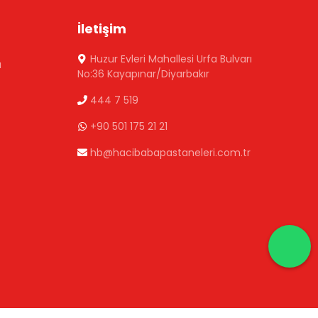
İletişim
Huzur Evleri Mahallesi Urfa Bulvarı
ı
No:36 Kayapınar/Diyarbakır
444 7 519
+90 501 175 21 21
hb@hacibabapastaneleri.com.tr