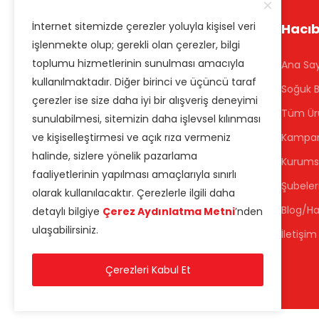
İnternet sitemizde çerezler yoluyla kişisel veri
Hacıb
işlenmekte olup; gerekli olan çerezler, bilgi
toplumu hizmetlerinin sunulması amacıyla
Ana Sa
kullanılmaktadır. Diğer birinci ve üçüncü taraf
Soğuk B
çerezler ise size daha iyi bir alışveriş deneyimi
Tüm Ür
sunulabilmesi, sitemizin daha işlevsel kılınması
ve kişiselleştirmesi ve açık rıza vermeniz
Kampany
halinde, sizlere yönelik pazarlama
Kurums
Hacıbaba Pastaneleri - 1984'ten Beri
faaliyetlerinin yapılması amaçlarıyla sınırlı
Geleneksel Türk Tatlıları & Pastane
Şubeler
olarak kullanılacaktır. Çerezlerle ilgili daha
Blog/Ha
detaylı bilgiye
Çerez Aydınlatma Metni
’nden
ulaşabilirsiniz.
İletişim
Çerezleri Kabul Et