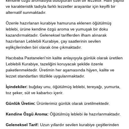
kendine özgü aromasıyla buluşturan özel bir lezzettir. Hafif yapısı
ve karakteristik tadıyla farklı lezzetler arayanlar için keyifli bir
alternatif sunmaktadır.
Özenle hazırlanan kurabiye hamuruna eklenen öğütülmüş
leblebi, ürüne kendine özgü aroma ve yumuşak bir doku
kazandırmaktadır. Geleneksel tariflerden ilham alınarak
hazırlanan Leblebili Kurabiye, çay saatlerinin sevilen
eşlikçilerinden biri olarak öne çıkmaktadır.
Hacıbaba Pastaneleri’nin kalite anlayışıyla günlük olarak üretilen
Leblebili Kurabiye, tazeliğini koruyacak şekilde özenle
paketlenmektedir. Üretimin her aşamasında hijyen, kalite ve
lezzet standartları titizlikle uygulanmaktadır.
İçindekiler:
buğday unu, öğütülmüş leblebi, tereyağı, yumurta,
toz şeker, süt ve kabartıcı içerir.
Günlük Üretim:
Ürünlerimiz günlük olarak üretilmektedir.
Kendine Özgü Aroma:
Öğütülmüş leblebi ile hazırlanmaktadır.
Geleneksel Tarif:
Uzun yıllardır sevilen kurabiye çeşitlerinden