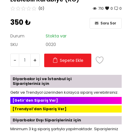
(0)
710
0
0
350
₺
Soru Sor
Durum
Stokta var
SKU
0020
-
+
Sepete Ekle
Diyarbakır içi ve İstanbul içi
Siparişleriniz için
Getir ve Trendyol üzerinden kolayca sipariş verebilirsiniz.
[Getir’den Sipariş Ver]
[Trendyol’dan Sipariş Ver]
Diyarbakır Dışı Siparişleriniz için
Minimum 3 kg sipariş şartıyla yapılmaktadır. Siparişleriniz