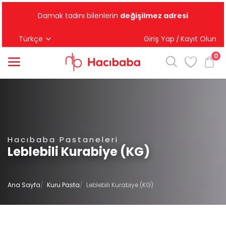
Damak tadını bilenlerin
değişilmez adresi
Türkçe
Giriş Yap
Kayıt Olun
/
0
Kategoriler
Ana Menü
Baklava
Hacıbaba Pastaneleri
Leblebili Kurabiye (KG)
Kadayıf
Tepsi Tatlılar
Ana Sayfa
Kuru Pasta
Leblebili Kurabiye (KG)
Kuru Pasta